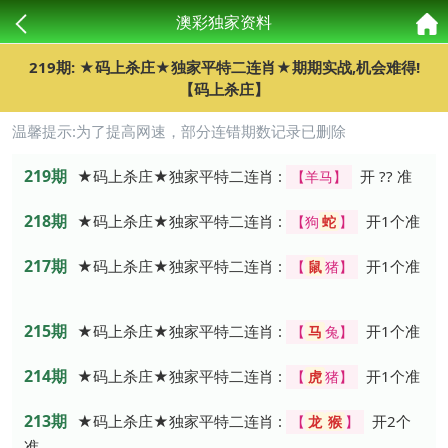
澳彩独家资料
219期: ★码上杀庄★独家平特二连肖★期期实战,机会难得!
【码上杀庄】
温馨提示:为了提高网速，部分连错期数记录已删除
219期
★码上杀庄★独家平特二连肖 :
开 ?? 准
【羊马】
218期
★码上杀庄★独家平特二连肖 :
开1个准
【狗
蛇
】
217期
★码上杀庄★独家平特二连肖 :
开1个准
【
鼠
猪】
215期
★码上杀庄★独家平特二连肖 :
开1个准
【
马
兔】
214期
★码上杀庄★独家平特二连肖 :
开1个准
【
虎
猪】
213期
★码上杀庄★独家平特二连肖 :
开2个
【
龙
猴
】
准