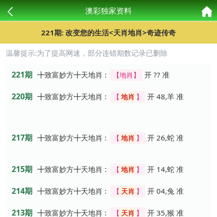
澳彩独家资料
221期: 改变您的生活<天肖地肖>奇迹传奇
温馨提示:为了提高网速，部分连错期数记录已删除
221期
╋致富妙方╋天地肖 :
开 ?? 准
【地肖】
220期
╋致富妙方╋天地肖 :
开 48,羊 准
【
地肖
】
217期
╋致富妙方╋天地肖 :
开 26,蛇 准
【
地肖
】
215期
╋致富妙方╋天地肖 :
开 14,蛇 准
【
地肖
】
214期
╋致富妙方╋天地肖 :
开 04,兔 准
【
天肖
】
213期
╋致富妙方╋天地肖 :
开 35,猴 准
【
天肖
】