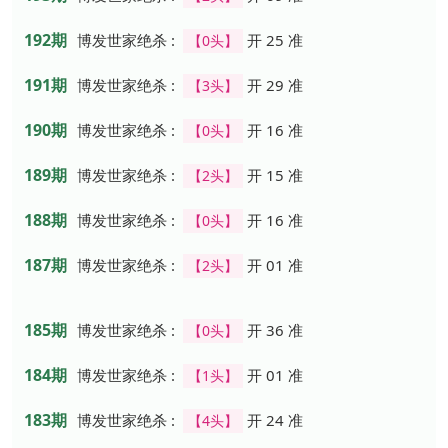
192期
博发世家绝杀 :
开 25 准
【0头】
191期
博发世家绝杀 :
开 29 准
【3头】
190期
博发世家绝杀 :
开 16 准
【0头】
189期
博发世家绝杀 :
开 15 准
【2头】
188期
博发世家绝杀 :
开 16 准
【0头】
187期
博发世家绝杀 :
开 01 准
【2头】
185期
博发世家绝杀 :
开 36 准
【0头】
184期
博发世家绝杀 :
开 01 准
【1头】
183期
博发世家绝杀 :
开 24 准
【4头】